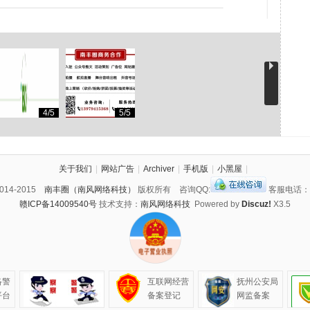
4/5
5/5
关于我们
|
网站广告
|
Archiver
|
手机版
|
小黑屋
|
 2014-2015
南丰圈（南风网络科技）
版权所有 咨询QQ:
客服电话：13
赣ICP备14009540号
技术支持：
南风网络科技
Powered by
Discuz!
X3.5
络警
互联网经营
抚州公安局
平台
备案登记
网监备案