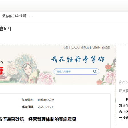
修的朋友速看！ ...
5P]
发布时
正文摘
河道
东乡
一按优 