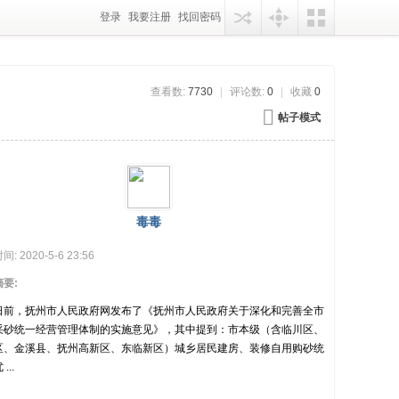
登录
我要注册
找回密码
查看数:
7730
|
评论数:
0
|
收藏
0
帖子模式
毒毒
间:
2020-5-6 23:56
要:
日前，抚州市人民政府网发布了《抚州市人民政府关于深化和完善全市
采砂统一经营管理体制的实施意见》，其中提到：市本级（含临川区、
区、金溪县、抚州高新区、东临新区）城乡居民建房、装修自用购砂统
...