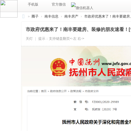
手机版
官方微信
»
圈子
›
南丰信息
›
南丰房产
›
市政府优惠来了！南丰要建房、装
南
市政府优惠来了！南丰要建房、装修的朋友速看！[含
丰
关灯
|
提示：支持键盘翻页<-左 右->
圈
（
南
风
网
络
科
技
）