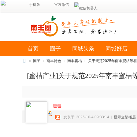
手机版
官方微信
首页
圈子
同城头条
同城好店
»
圈子
›
南丰特色
›
南丰蜜桔
›
关于规范2025年南丰蜜桔等柑
南
[蜜桔产业]
关于规范2025年南丰蜜
丰
圈
（
南
毒毒
风
发表于: 2025-10-4 09:33:14
|
显示全部楼层
网
络