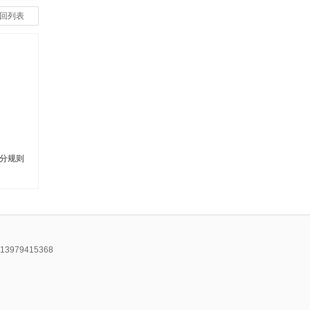
回列表
分规则
979415368