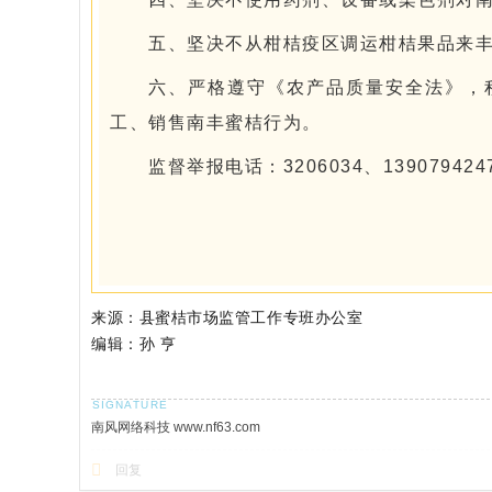
五、坚决不从柑桔疫区调运柑桔果品来
六、严格遵守《农产品质量安全法》，
工、销售南丰蜜桔行为。
监督举报电话：3206034、139079424
来源：县蜜桔市场监管工作专班办公室
编辑：
孙 亨
南风网络科技 www.nf63.com
回复