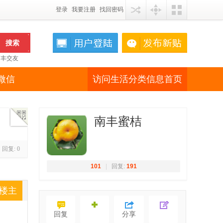
登录
我要注册
找回密码
搜索
南丰交友
微信
访问生活分类信息首页
南丰蜜桔
qrcode
回复:
0
101
|
回复:
191
楼主
回复
分享