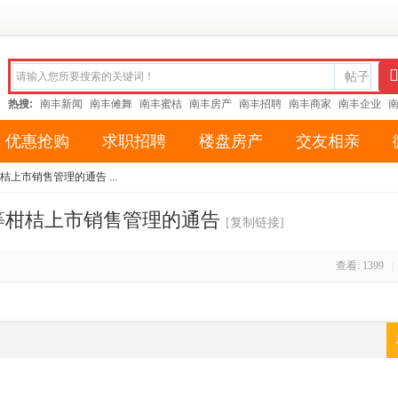
帖子
热搜:
南丰新闻
南丰傩舞
南丰蜜桔
南丰房产
南丰招聘
南丰商家
南丰企业
优惠抢购
求职招聘
楼盘房产
交友相亲
桔上市销售管理的通告 ...
桔等柑桔上市销售管理的通告
[复制链接]
查看:
1399
|