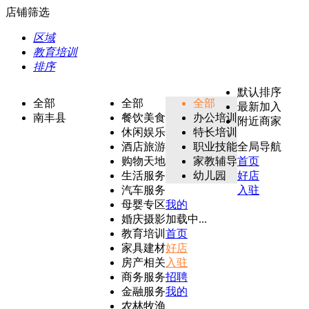
店铺筛选
区域
教育培训
排序
默认排序
全部
全部
全部
最新加入
南丰县
餐饮美食
办公培训
附近商家
休闲娱乐
特长培训
酒店旅游
职业技能
全局导航
购物天地
家教辅导
首页
生活服务
幼儿园
好店
汽车服务
入驻
母婴专区
我的
婚庆摄影
加载中...
教育培训
首页
家具建材
好店
房产相关
入驻
商务服务
招聘
金融服务
我的
农林牧渔