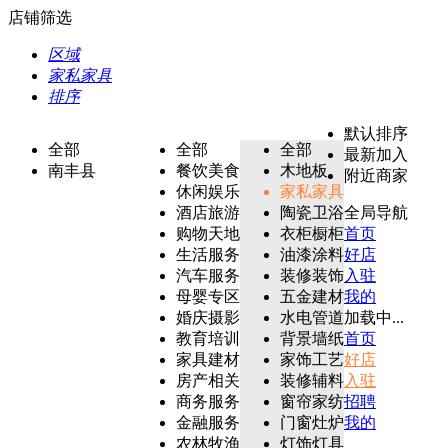
店铺筛选
区域
家私家具
排序
默认排序
全部
全部
全部
最新加入
南丰县
餐饮美食
木地板
附近商家
休闲娱乐
家私家具
酒店旅游
陶瓷卫浴
全局导航
购物天地
衣柜橱柜
首页
生活服务
油漆涂料
好店
汽车服务
装修装饰
入驻
母婴专区
五金建材
我的
婚庆摄影
水电管道
加载中...
教育培训
背景墙纸
首页
家具建材
家饰工艺
好店
房产相关
装修辅料
入驻
商务服务
窗帘家纺
招聘
金融服务
门窗灶炉
我的
农林牧渔
灯饰灯具