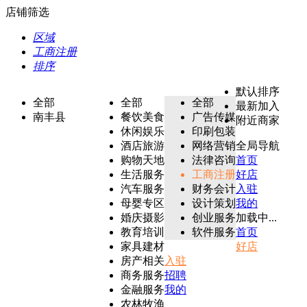
店铺筛选
区域
工商注册
排序
默认排序
全部
全部
全部
最新加入
南丰县
餐饮美食
广告传媒
附近商家
休闲娱乐
印刷包装
酒店旅游
网络营销
全局导航
购物天地
法律咨询
首页
生活服务
工商注册
好店
汽车服务
财务会计
入驻
母婴专区
设计策划
我的
婚庆摄影
创业服务
加载中...
教育培训
软件服务
首页
家具建材
好店
房产相关
入驻
商务服务
招聘
金融服务
我的
农林牧渔