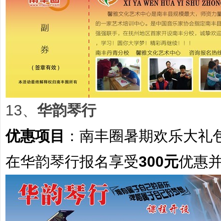
13、
华韵琴行
优惠项目
：
南丰圈暑期欢乐大礼
在华韵琴行报名享受
300元
优惠并