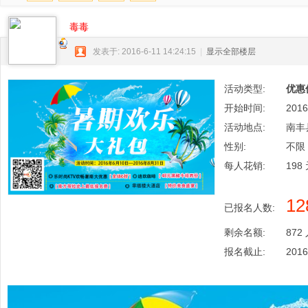
科
毒毒
技
）
发表于: 2016-6-11 14:24:15
|
显示全部楼层
活动类型:
优惠
开始时间:
2016
活动地点:
南丰
性别:
不限
每人花销:
198
12
已报名人数:
剩余名额:
872
报名截止:
2016