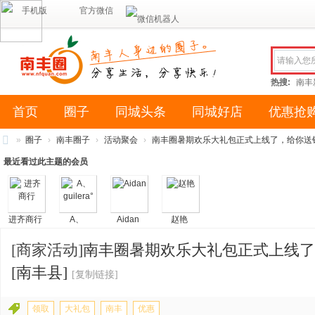
手机版
官方微信
热搜:
南丰
首页
圈子
同城头条
同城好店
优惠抢
»
圈子
›
南丰圈子
›
活动聚会
›
南丰圈暑期欢乐大礼包正式上线了，给你送钱送
南
最近看过此主题的会员
丰
圈
进齐商行
A、
Aidan
赵艳
（
guilera°
南
[商家活动]
南丰圈暑期欢乐大礼包正式上线了
风
[南丰县]
[复制链接]
网
络
领取
大礼包
南丰
优惠