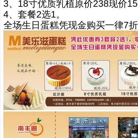
3、18寸优质乳植原价238现价15
4、套餐2选1。
全场生日蛋糕凭现金购买一律7折