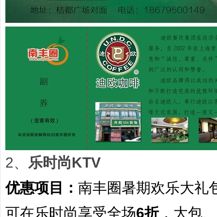
2、
乐时尚KTV
优惠项目：
南丰圈暑期欢乐大礼
可在乐时尚享受全场
6折
，大包、