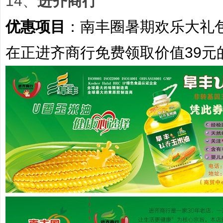
14、
进齐商行
优惠项目
：
南丰圈暑期欢乐大礼
在正进齐商行免费领取价值39元的