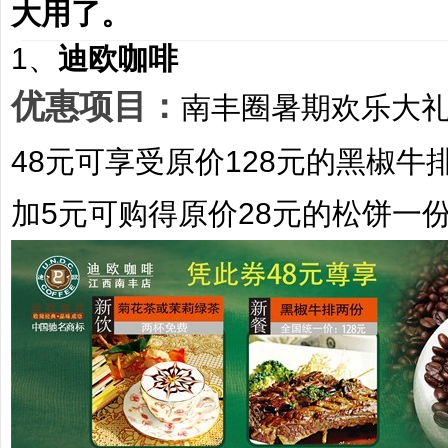
大用了。
1、
迪欧咖啡
优惠项目：
南丰圈暑期欢乐大
48元
可享受原价
128元
的黑椒牛
加5元可购得原价
28元
的松饼一份