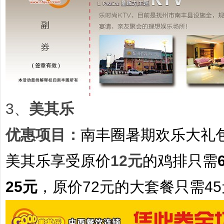
3、
美其乐
优惠项目
：
南丰圈暑期欢乐大礼
美其乐享受原价
12元
的
鸡排
只需
25元
，原价
72元
的
大套餐
只需
4