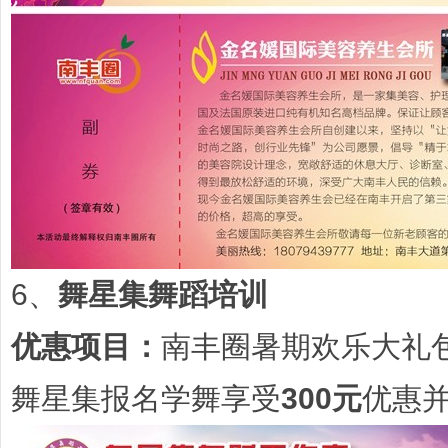
6、
舞星集舞蹈培训
优惠项目：
南丰圈暑期欢乐大礼
舞星集报名学舞享受
300元
优惠