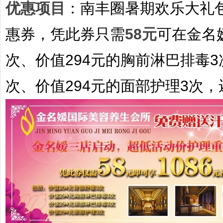
优惠项目
：
南丰圈暑期欢乐大礼
惠券，凭此券只需
58元
可在金名
次、价值294元的胸前淋巴排毒3
次、价值294元的面部护理3次，