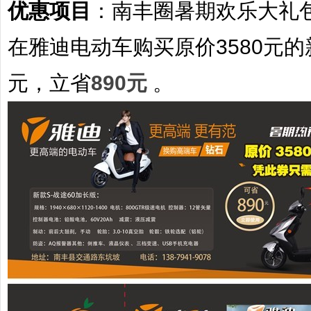
优惠项目
：
南丰圈暑期欢乐大礼
在雅迪电动车购买原价
3580元
的
元
，立省
890元
。