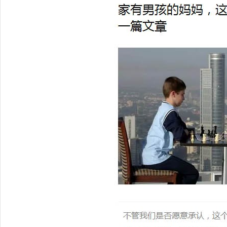
科
技
）