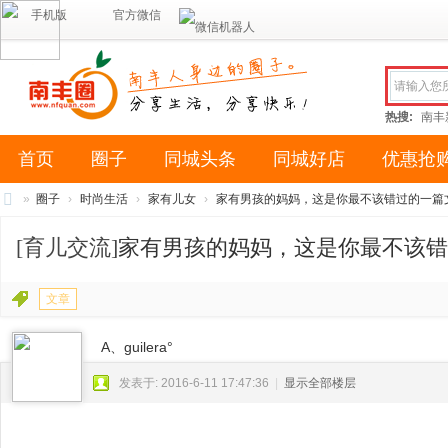
手机版
官方微信
热搜:
南丰
首页
圈子
同城头条
同城好店
优惠抢
»
圈子
›
时尚生活
›
家有儿女
›
家有男孩的妈妈，这是你最不该错过的一篇文章
南
[育儿交流]
家有男孩的妈妈，这是你最不该错
丰
圈
文章
（
南
A、guilera°
风
发表于: 2016-6-11 17:47:36
|
显示全部楼层
网
络