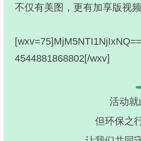
不仅有美图，更有加享版视
[wxv=75]MjM5NTI1NjIxNQ==
4544881868802[/wxv]
活动就
但环保之
让我们共同