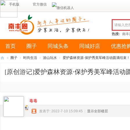
手机版
官方微信
热搜:
南丰
首页
圈子
同城头条
同城好店
优惠抢
»
圈子
›
时尚生活
›
游山玩水
›
爱护森林资源·保护秀美军峰活动圆满结束！ .
南
[原创游记]
爱护森林资源·保护秀美军峰活动
丰
圈
（
南
毒毒
风
发表于: 2022-7-10 15:09:45
|
显示全部楼层
网
络