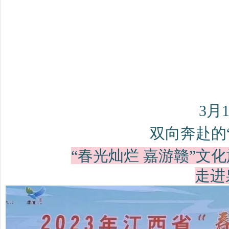
科
技
）
3月
双向奔赴的
“春光灿烂 嘉游赣”文
走进