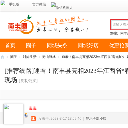
手机版
官方微信
热搜:
南丰
首页
圈子
同城头条
同城好店
优惠抢
»
圈子
›
时尚生活
›
游山玩水
›
速看！南丰县亮相2023年江西省“春光灿烂 嘉游
南
[推荐线路]
速看！南丰县亮相2023年江西省
丰
现场
[复制链接]
圈
（
南
风
毒毒
网
发表于: 2023-3-17 13:59:46
|
显示全部楼层
络