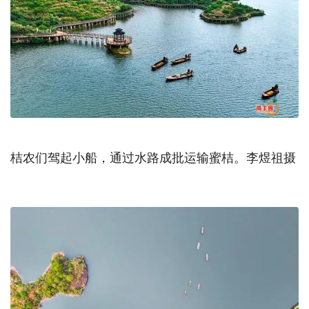
桔农们驾起小船，通过水路成批运输蜜桔。李煜祖摄