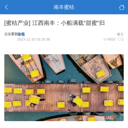
南丰蜜桔
[蜜桔产业]
江西南丰：小船满载“甜蜜”归
点击重新加载
毒毒
楼主
2023-11-10 16:16:36
4053
1