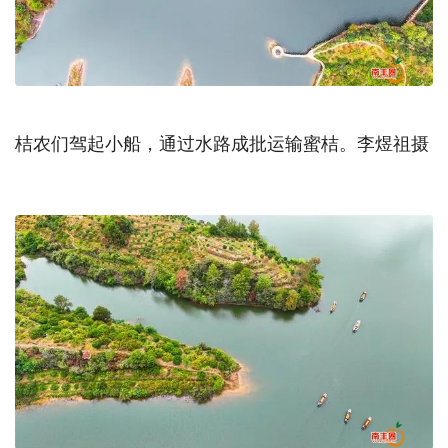
桔农们驾起小船，通过水路成批运输蜜桔。李煜祖摄