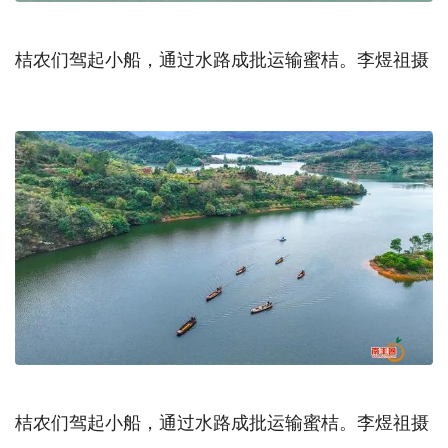
桔农们驾起小船，通过水路成批运输蜜桔。李煜祖摄
桔农们驾起小船，通过水路成批运输蜜桔。李煜祖摄