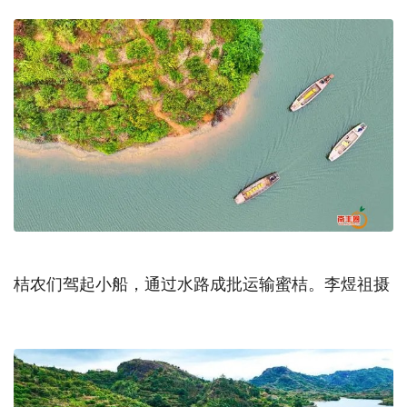
桔农们驾起小船，通过水路成批运输蜜桔。李煜祖摄