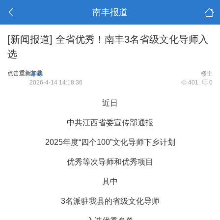
南丰报道
[新闻报道]
全省优秀！南丰3名省级文化导师入
选
点击重新加载
毒毒
楼主
2026-4-14 14:18:36
401
0
阅读原文
阅读原文阅读原文
阅
近日
中共江西省委宣传部通报
2025年度“四个100”文化导师下乡计划
优秀等次导师和优秀项目
其中
3名派驻我县的省级文化导师