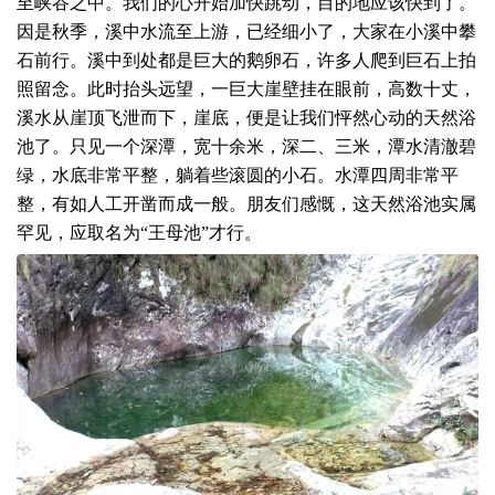
至峡谷之中。我们的心开始加快跳动，目的地应该快到了。
因是秋季，溪中水流至上游，已经细小了，大家在小溪中攀
石前行。溪中到处都是巨大的鹅卵石，许多人爬到巨石上拍
照留念。此时抬头远望，一巨大崖壁挂在眼前，高数十丈，
溪水从崖顶飞泄而下，崖底，便是让我们怦然心动的天然浴
池了。只见一个深潭，宽十余米，深二、三米，潭水清澈碧
绿，水底非常平整，躺着些滚圆的小石。水潭四周非常平
整，有如人工开凿而成一般。朋友们感慨，这天然浴池实属
罕见，应取名为“王母池”才行。