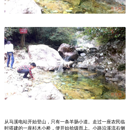
从马溪电站开始登山，只有一条羊肠小道。走过一座农民临
时搭建的一座杉木小桥，便开始拾级而上。小路沿溪流右侧