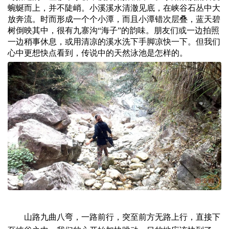
蜿蜒而上，并不陡峭。小溪溪水清澈见底，在峡谷石丛中大
放奔流。时而形成一个个小潭，而且小潭错次层叠，蓝天碧
树倒映其中，很有九寨沟“海子”的韵味。朋友们或一边拍照
一边稍事休息，或用清凉的溪水洗下手脚凉快一下。但我们
心中更想快点看到，传说中的天然泳池是怎样的。
山路九曲八弯，一路前行，突至前方无路上行，直接下