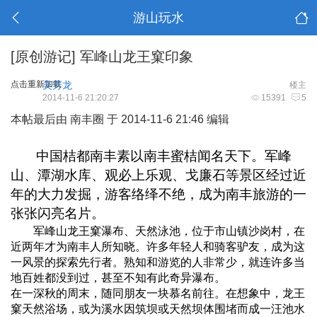
游山玩水
[原创游记]
军峰山龙王窠印象
点击重新加载
吴芳龙
楼主
2014-11-6 21:20:27
15391
5
本帖最后由 南丰圈 于 2014-11-6 21:46 编辑
中国桔都南丰素以南丰蜜桔闻名天下。军峰
山、潭湖水库、观必上乐观、戈廉石等景区经过近
年的大力发掘，游客络绎不绝，成为南丰旅游的一
张张闪亮名片。
军峰山龙王窠瀑布、天然泳池，位于市山镇沙岗村，在
近两年才为南丰人所知晓。许多年轻人和骑客驴友，成为这
一风景的探索先行者。熟知和游览的人非常少，就连许多当
地百姓都没到过，甚至不知有此奇异瀑布。
在一深秋的周末，随同朋友一块慕名前往。在想象中，龙王
窠天然浴场，或为溪水因筑坝或天然坝体围堵而成一汪池水