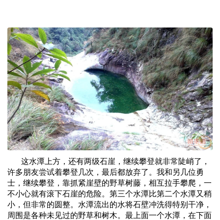
这水潭上方，还有两级石崖，继续攀登就非常陡峭了，
许多朋友尝试着攀登几次，最后都放弃了。我和另几位勇
士，继续攀登，靠抓紧崖壁的野草树藤，相互拉手攀爬，一
不小心就有滚下石崖的危险。第三个水潭比第二个水潭又稍
小，但非常的圆整。水潭流出的水将石壁冲洗得特别干净，
周围是各种未见过的野草和树木。最上面一个水潭，在下面