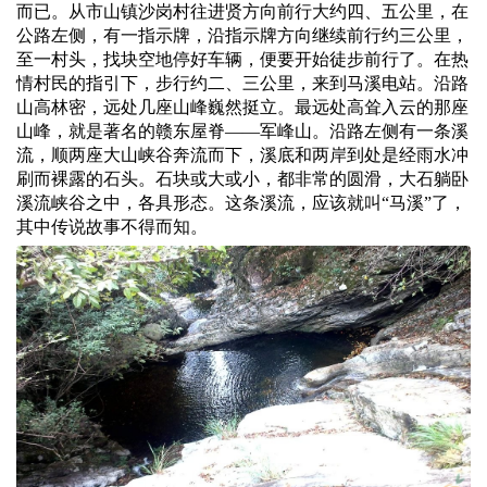
而已。从市山镇沙岗村往进贤方向前行大约四、五公里，在
公路左侧，有一指示牌，沿指示牌方向继续前行约三公里，
至一村头，找块空地停好车辆，便要开始徒步前行了。在热
情村民的指引下，步行约二、三公里，来到马溪电站。沿路
山高林密，远处几座山峰巍然挺立。最远处高耸入云的那座
山峰，就是著名的赣东屋脊――军峰山。沿路左侧有一条溪
流，顺两座大山峡谷奔流而下，溪底和两岸到处是经雨水冲
刷而裸露的石头。石块或大或小，都非常的圆滑，大石躺卧
溪流峡谷之中，各具形态。这条溪流，应该就叫“马溪”了，
其中传说故事不得而知。