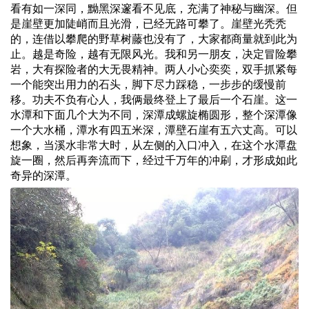
看有如一深同，黝黑深邃看不见底，充满了神秘与幽深。但
是崖壁更加陡峭而且光滑，已经无路可攀了。崖壁光秃秃
的，连借以攀爬的野草树藤也没有了，大家都商量就到此为
止。越是奇险，越有无限风光。我和另一朋友，决定冒险攀
岩，大有探险者的大无畏精神。两人小心奕奕，双手抓紧每
一个能突出用力的石头，脚下尽力踩稳，一步步的缓慢前
移。功夫不负有心人，我俩最终登上了最后一个石崖。这一
水潭和下面几个大为不同，深潭成螺旋椭圆形，整个深潭像
一个大水桶，潭水有四五米深，潭壁石崖有五六丈高。可以
想象，当溪水非常大时，从左侧的入口冲入，在这个水潭盘
旋一圈，然后再奔流而下，经过千万年的冲刷，才形成如此
奇异的深潭。