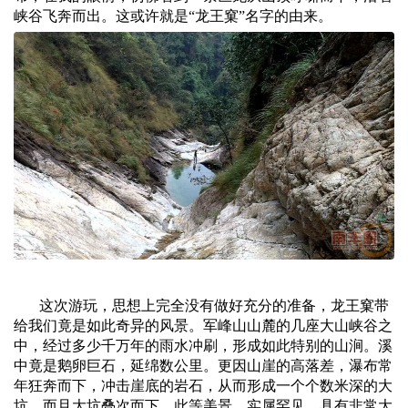
峡谷飞奔而出。这或许就是“龙王窠”名字的由来。
这次游玩，思想上完全没有做好充分的准备，龙王窠带
给我们竟是如此奇异的风景。军峰山山麓的几座大山峡谷之
中，经过多少千万年的雨水冲刷，形成如此特别的山涧。溪
中竟是鹅卵巨石，延绵数公里。更因山崖的高落差，瀑布常
年狂奔而下，冲击崖底的岩石，从而形成一个个数米深的大
坑，而且大坑叠次而下，此等美景，实属罕见。具有非常大