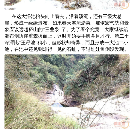
在这大浴池抬头向上看去，沿着溪流，还有三级大悬
崖，形成一级级瀑布。如果春天溪流潺急，那恢宏气势和景
象应该远超庐山的“三叠泉”了。为了看个究竟，大家继续沿
瀑布侧边崖壁攀援而上，这时开始要手脚并且才行。第二个
深潭比“王母池”稍小，但形状却奇异，而且形成一大池二小
池，在池中还见到难得一见的石蛙，不过娃娃鱼倒没发现。