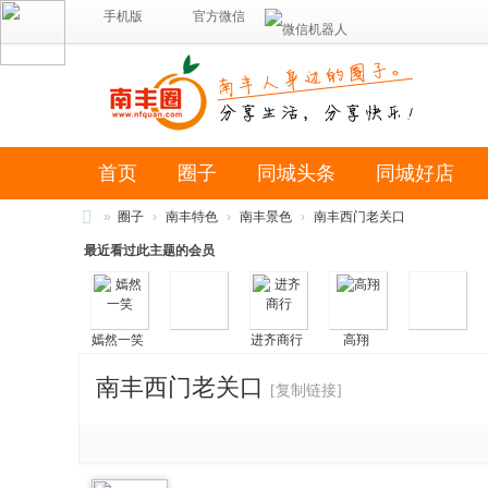
手机版
官方微信
首页
圈子
同城头条
同城好店
»
圈子
›
南丰特色
›
南丰景色
›
南丰西门老关口
南
最近看过此主题的会员
丰
圈
嫣然一笑
进齐商行
高翔
（
南
南丰西门老关口
[复制链接]
风
网
络