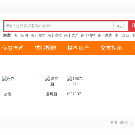
帖子
热搜:
南丰新闻
南丰傩舞
南丰蜜桔
南丰房产
南丰招聘
南丰商家
南丰企业
优惠抢购
求职招聘
楼盘房产
交友相亲
赵艳
夏展颜
1937137
3
查看:
18478
|