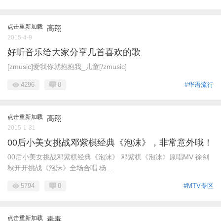
点击重新加载
高翔
2015-4-9
好听音乐给大家分享几首喜欢的歌
[zmusic]爱我你就抱抱我_儿童[/zmusic]
4296
0
#华语流行
点击重新加载
高翔
2015-1-31
00后小美女挑战邓紫棋经典《泡沫》，非常意外哦！
00后小美女挑战邓紫棋经典《泡沫》 邓紫棋《泡沫》原唱MV 徐剑
秋开开挑战《泡沫》全场合唱 杨 ...
5794
0
#MTV专区
点击重新加载
毒毒