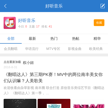
好听音乐
好听音乐
收藏
今日:
0
主题:
17
排名:
41
全部
最新
热门
热帖
精华
会员翻唱
华语流行
MTV专区
影视金曲
欧美经典
点击重新加载
权小妞
2016-8-31
《翻唱达人》第三期PK赛！MV中的两位南丰美女你
们认识嘛？人美歌美
欢迎收看由杂草影视 南丰圈 联合打造 原创音乐类综艺节目《翻唱达
人》 《翻唱达人》第一季， ...