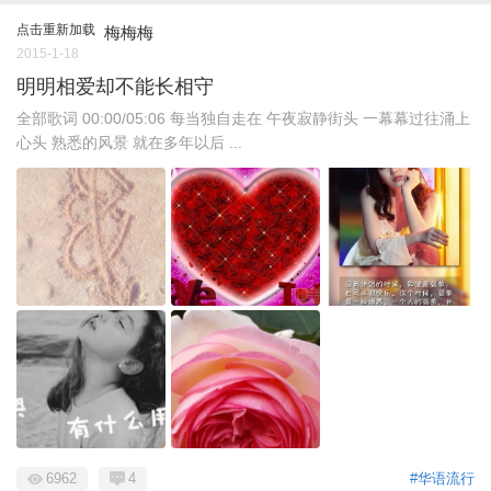
点击重新加载
梅梅梅
2015-1-18
明明相爱却不能长相守
全部歌词 00:00/05:06 每当独自走在 午夜寂静街头 一幕幕过往涌上
心头 熟悉的风景 就在多年以后 ...
6962
4
#华语流行