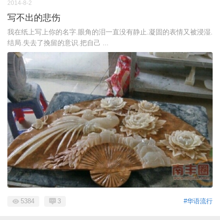
2014-8-2
写不出的悲伤
我在纸上写上你的名字.眼角的泪一直没有静止.凝固的表情又被浸湿.
结局.失去了挽留的意识.把自己 ...
5384
3
#华语流行