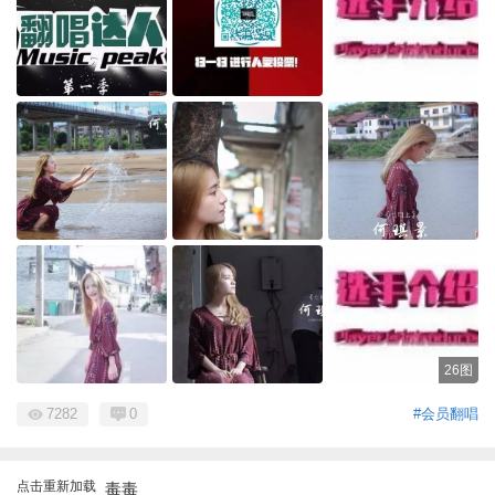
26图
7282
0
#会员翻唱
点击重新加载
毒毒