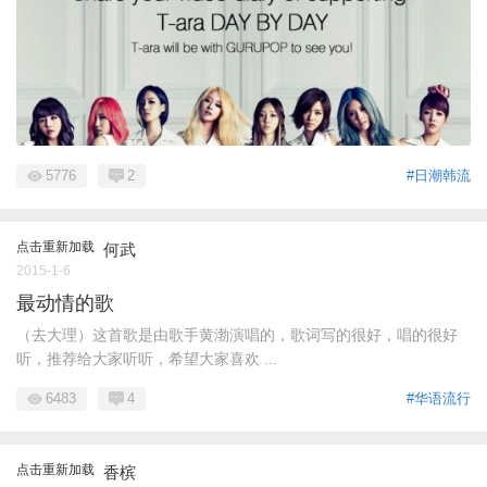
5776
2
#日潮韩流
点击重新加载
何武
2015-1-6
最动情的歌
（去大理）这首歌是由歌手黄渤演唱的，歌词写的很好，唱的很好
听，推荐给大家听听，希望大家喜欢 ...
6483
4
#华语流行
点击重新加载
香槟