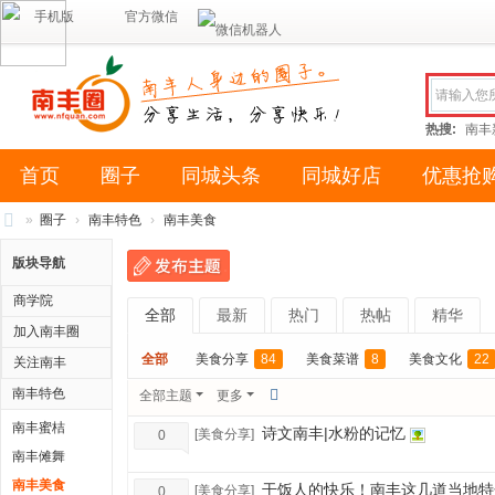
手机版
官方微信
热搜:
南丰
首页
圈子
同城头条
同城好店
优惠抢
»
圈子
›
南丰特色
›
南丰美食
南
版块导航
丰
商学院
全部
最新
热门
热帖
精华
圈
加入南丰圈
（
全部
美食分享
84
美食菜谱
8
美食文化
22
关注南丰
南
南丰特色
全部主题
更多
风
南丰蜜桔
诗文南丰|水粉的记忆
[
美食分享
]
0
网
南丰傩舞
络
南丰美食
干饭人的快乐！南丰这几道当地特
[
美食分享
]
0