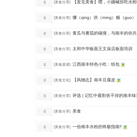
【发见美食】嘿，小姨喊你吃水粉
[
美食分享
]
0
馕（qing）供（ming）糍（gu
[
美食分享
]
0
黄瓜与番茄的碰撞，与南丰的你共
[
美食分享
]
0
太和中华板面王文庙店板面培训
[
美食分享
]
0
江西南丰特色小吃：纸包
[
美食菜谱
]
0
【风物志】南丰豆腐皮
[
美食文化
]
0
评选 | 记忆中最割舍不掉的南丰味
[
美食分享
]
0
美食
[
美食分享
]
0
一份南丰水粉的终极指南‼
[
美食分享
]
0