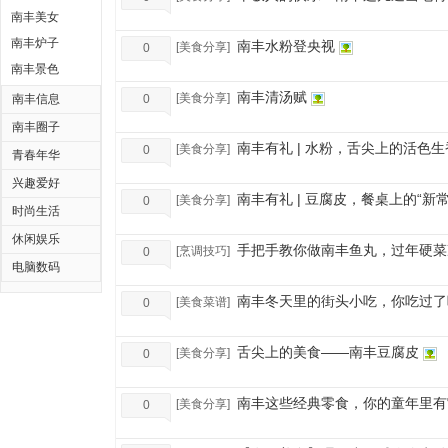
科
南丰美女
技
南丰炉子
南丰水粉登央视
[
美食分享
]
0
）
南丰景色
南丰清汤赋
[
美食分享
]
南丰信息
0
南丰圈子
南丰有礼 | 水粉，舌尖上的活色生
[
美食分享
]
0
青春年华
兴趣爱好
南丰有礼 | 豆腐皮，餐桌上的“新常
[
美食分享
]
0
时尚生活
休闲娱乐
手把手教你做南丰鱼丸，过年硬菜
[
烹调技巧
]
0
电脑数码
南丰冬天里的街头小吃，你吃过了
[
美食菜谱
]
0
舌尖上的美食——南丰豆腐皮
[
美食分享
]
0
南丰这些经典零食，你的童年里有
[
美食分享
]
0