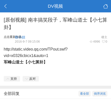
DV视频
[原创视频]
南丰搞笑段子，军峰山道士【小七算
卦】
点击重新加载
权小妞
楼主
2016-9-7 09:15:06
4996
0
http://static.video.qq.com/TPout.swf?
vid=x0326cbicx1&auto=1
军峰山道士【小七算卦】
支持
反对
全部回复
看全部
倒序浏览