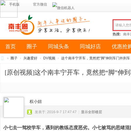
手机版
官方微信
热搜:
南丰
首页
圈子
同城头条
同城好店
优惠抢
»
圈子
›
兴趣爱好
›
DV视频
›
这个南丰宁开车，竟然把“脚”伸到车门外刹车，笑
南
[原创视频]
这个南丰宁开车，竟然把“脚”伸
丰
圈
（
南
权小妞
风
发表于: 2016-9-7 17:47:47
|
显示全部楼层
网
络
小七去一驾校学车，遇到的教练态度恶劣。小七被骂的思绪混