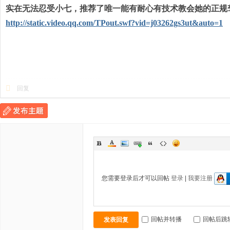
科
实在无法忍受小七，推荐了唯一能有耐心有技术教会她的正规
技
http://static.video.qq.com/TPout.swf?vid=j03262gs3ut&auto=1
）
回复
您需要登录后才可以回帖
登录
|
我要注册
回帖并转播
回帖后跳
发表回复