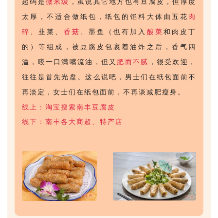
起码是
微米级
，虽说其它地方也有豆腐皮，但厚度
太厚，不适合做纸包，纸包的馅料大体由五花
肉
碎
、韭菜、
香菇
、墨鱼（也有加入
酸菜
和肉皮丁
的）等组成，被豆腐皮包裹着油炸之后，香气四
溢，咬一口满嘴流油，但又
肥而不腻
，很受欢迎，
往往是首先光盘。这么说吧，男士们在纸包面前不
再淡定，女士们在纸包面前，不再谈减肥瘦身。
线上：淘宝搜索南丰豆腐皮
线下：南丰各大商超、特产店