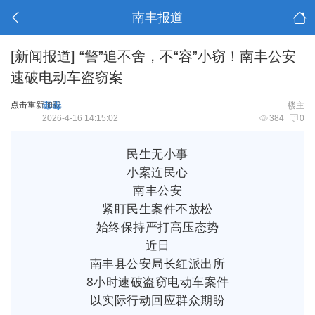
南丰报道
[新闻报道]
“警”追不舍，不“容”小窃！南丰公安
速破电动车盗窃案
点击重新加载
毒毒
楼主
2026-4-16 14:15:02
384
0
民生无小事
小案连民心
南丰公安
紧盯民生案件不放松
始终保持严打高压态势
近日
南丰县公安局长红派出所
8小时速破盗窃电动车案件
以实际行动回应群众期盼