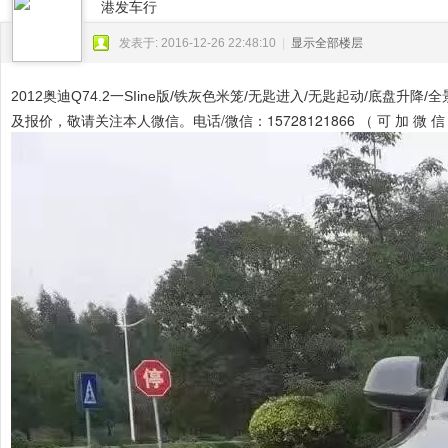
港发车行
科
技
发表于: 2016-12-26 22:48:10
|
显示全部楼层
）
2012奥迪Q74.2一SIine版/铁灰色米笼/无匙进入/无匙起动/底盘升
及报价，敬请关注本人微信。电话/微信：15728121866 （ 可 加 微 信 ） Q