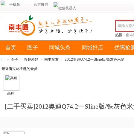
手机版
官方微信
热搜:
南丰
首页
圈子
同城头条
同城好店
优惠抢
»
圈子
›
兴趣爱好
›
南丰车友
›
2012奥迪Q74.2一SIine版/铁灰色米笼
南
最近看过此主题的会员
丰
圈
高翔
（
南
[二手买卖]
2012奥迪Q74.2一SIine版/铁灰色
风
网
络